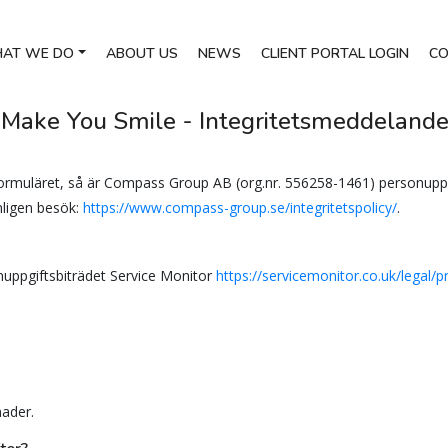
AT WE DO
ABOUT US
NEWS
CLIENT PORTAL LOGIN
CO
Make You Smile - Integritetsmeddelande
 formuläret, så är Compass Group AB (org.nr. 556258-1461) personuppg
ligen besök:
https://www.compass-group.se/integritetspolicy/
.
uppgiftsbiträdet Service Monitor
https://servicemonitor.co.uk/legal/pr
nader.