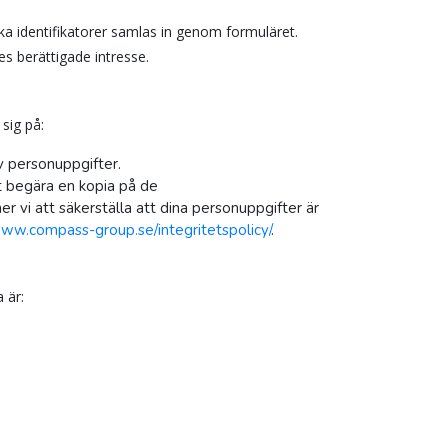
ska identifikatorer samlas in genom formuläret.
es berättigade intresse.
sig på:
v personuppgifter.
t begära en kopia på de
r vi att säkerställa att dina personuppgifter är
www.compass-group.se/integritetspolicy/
.
 är: