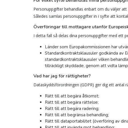
För vilket syfte behandlas mina personuppgif
Personuppgifter behandlas enbart om du väljer att s
Således samlas personuppgifter in i syfte att konta
Överföringar till mottagare utanför Europe
I detta fall så delas dina personuppgifter med ett 
Länder som Europakommissionen har utvärde
Standardkontraktsklausuler godkända av Eu
standardkontraktsklausuler vilken behandli
tillräckligt skyddade, genom att vidta lämp
Vad har jag för rättigheter?
Dataskyddsförordningen (GDPR) ger dig ett antal rätt
Rätt till att begära åtkomst;
Rätt till att begära rättelse;
Rätt till att begära radering;
Rätt till att begränsa behandling;
Rätt till dataportabilitet (överföring av di
Rätt till att invända mot behandling;