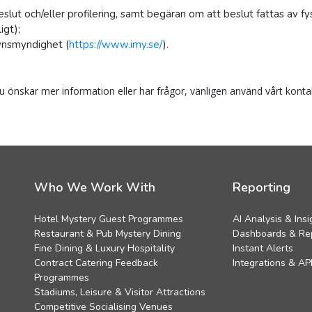
slut och/eller profilering, samt begäran om att beslut fattas av fy
igt);
lsynsmyndighet (
https://www.imy.se/
).
l du önskar mer information eller har frågor, vänligen använd vårt kont
Who We Work With
Reporting
Hotel Mystery Guest Programmes
AI Analysis & Insi
Restaurant & Pub Mystery Dining
Dashboards & Re
Fine Dining & Luxury Hospitality
Instant Alerts
Contract Catering Feedback
Integrations & AP
Programmes
Stadiums, Leisure & Visitor Attractions
Competitive Socialising Venues