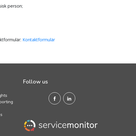
sisk person;
aktformulär:
Kontaktformulär
Follow us
ghts
porting
Is