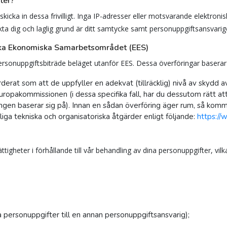
ter?
kicka in dessa frivilligt. Inga IP-adresser eller motsvarande elektroni
kta dig och laglig grund är ditt samtycke samt personuppgiftsansvarig
iska Ekonomiska Samarbetsområdet (EES)
personuppgiftsbiträde beläget utanför EES. Dessa överföringar baserar 
rat som att de uppfyller en adekvat (tillräcklig) nivå av skydd a
ropakommissionen (i dessa specifika fall, har du dessutom rätt at
ngen baserar sig på). Innan en sådan överföring äger rum, så komme
liga tekniska och organisatoriska åtgärder enligt följande:
https://
igheter i förhållande till vår behandling av dina personuppgifter, vilka
na personuppgifter till en annan personuppgiftsansvarig);